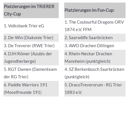
Platzierungen im TRIERER
Platzierungen im Fun-Cup:
City-Cup
1. The Coulourful Dragons ORV
1. Volksbank Trier eG
1874 e.V. FFM
2. De-Win (Diakonie Trier)
2. Saarwölfe Saarbrücken
3. De Treverer (RWE Trier)
3. AWO Drachen Dillingen
4. DJH Römer (Azubis der
4. Rhein-Neckar Drachen
Jugendherberge)
Mannheim (punktgleich)
5. RGT Damen (Damenteam
4. SZ Berkenbusch Saarbrücken
der RG Trier)
(punktgleich)
6. Paddle Warriors 191
5. DracoTreverorum - RG Trier
(Moselfreunde 191)
1883 e.V.