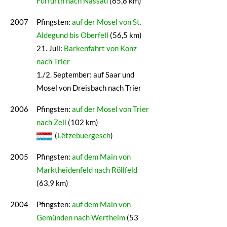
Fürfurth nach Nassau
(65,8 km)
2007
Pfingsten:
auf der Mosel von St.
Aldegund bis Oberfell
(56,5 km)
21. Juli:
Barkenfahrt von Konz
nach Trier
1./2. September: auf Saar und
Mosel von Dreisbach nach Trier
2006
Pfingsten:
auf der Mosel von Trier
nach Zell
(102 km)
(
Lëtzebuergesch
)
2005
Pfingsten:
auf dem Main von
Marktheidenfeld nach Röllfeld
(63,9 km)
2004
Pfingsten:
auf dem Main von
Gemünden nach Wertheim
(53