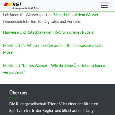
Verhaltensregeln
Leitfaden für Wassersportler '
Sicherheit auf dem Wasser
'
(Bundesministerium für Digitales und Verkehr)
Hinweise und Ratschläge der FISA für sicheres Rudern
Merkblatt für Wassersportler auf der Bundeswasserstraße
Mosel
Merkblatt "Kaltes Wasser – Wie du deine Überlebenschance
vergrößerst"
Über uns
Die Rudergesellschaft Trier e.V. ist einer der ältesten
Sportvereine in der Region und blickt auf eine lange