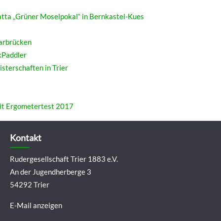
tta „Grüner Moselpokal“ in Bernkastel-Kues
arbrücken
kPaddler
terschaften in Trier
it Ergometertest 2017
Kontakt
Rudergesellschaft Trier 1883 e.V.
An der Jugendherberge 3
54292 Trier
E-Mail anzeigen