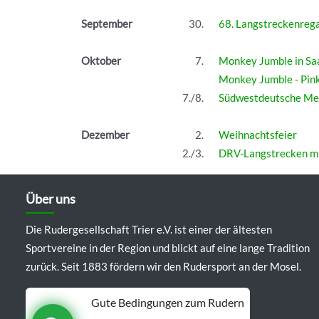
September
30.
68. Langstreckenrega
Oktober
7.
Monkey Jumble in Sa
Monkey Jumble - Pin
7./8.
Südwestdeutsche Meis
Dezember
2.
Weihnachtsfeier
2./3.
DRV-Langstrecken m
Über uns
Die Rudergesellschaft Trier e.V. ist einer der ältesten
Sportvereine in der Region und blickt auf eine lange Tradition
zurück. Seit 1883 fördern wir den Rudersport an der Mosel.
Gute Bedingungen zum Rudern