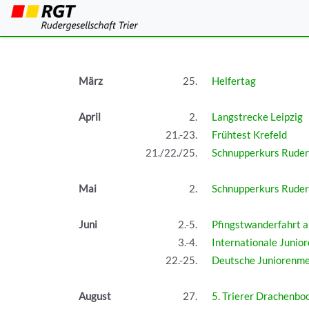
Berichte und Bi
März
25.
Helfertag
April
2.
Langstrecke Leipzig
21.-23.
Frühtest Krefeld
21./22./25.
Schnupperkurs Rude
Mai
2.
Schnupperkurs Rude
Juni
2.-5.
Pfingstwanderfahrt a
3.-4.
Internationale Juni
22.-25.
Deutsche Juniorenme
August
27.
5. Trierer Drachenbo