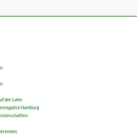
lder 2017
rn
rn
uf der Lahn
orenregatta Hamburg
isterschaften
otrennen