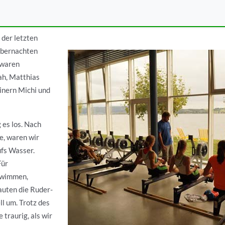
m Bodensee 30.8. - 6.
 der letzten
Übernachten
 waren
nah, Matthias
inern Michi und
 es los. Nach
e, waren wir
aufs Wasser.
Für
hwimmen,
auten die Ruder-
l um. Trotz des
 traurig, als wir