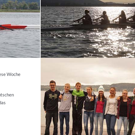
iese Woche
utschen
das