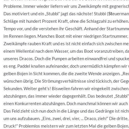
Probleme. Immer wieder liefern wir uns Zweikämpfe mit gegnerisch
Das motiviert und ein „Stubbi“ jagt das nächste! Stubbi (
St
euerma
Schläge mit hundert Prozent Kraft, ohne die Schlagzahl zu erhöhen
Tempo vor, und die verstehen ihr Geschäft. Anhand der Startnumm
im Rennen liegen. Manches Boot mit einer niedrigen Startnummer, da
Zweikämpfe rauben Kraft und es ist nicht einfach sich zwischen m
einem Wellental nach dem Wasser, um das Boot voranzutreiben, d
unseres Dracos. Doch die Pumpen arbeiten einwandfrei und spucken
es eng. Paddel knallen aufeinander, doch unermüdlich kämpfen wir 
gelben Bojen in Sicht kommen, die die zweite Wende anzeigen. „R
wünschen übrig. Die Strömungsverhältnisse sind tückisch, der Geg
Sekunden. Weiter geht’s! Bisweilen fahren wir eingekeilt zwische
abzuhängen, das immer wieder dagegenhält. Das bedeutet „Stubbi“ 
einen Konkurrenten abzuhängen. Doch manchmal können wir auch n
Das Feld zieht sich nun doch in die Länge und das Gedränge ist nicht
um uns aufzubauen. „Eins, zwei, drei, vier, ... Draco, zieh!“ Die dri
Druck!“ Problemlos meistern wir zum letzten Mal die gelben Bojen. 