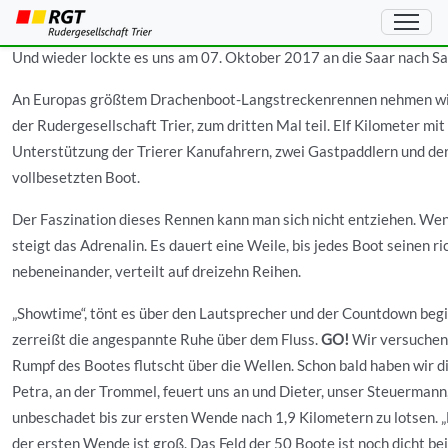
Monkey Jumble 2017
Und wieder lockte es uns am 07. Oktober 2017 an die Saar nach S
An Europas größtem Drachenboot-Langstreckenrennen nehmen wir
der Rudergesellschaft Trier, zum dritten Mal teil. Elf Kilometer m
Unterstützung der Trierer Kanufahrern, zwei Gastpaddlern und de
vollbesetzten Boot.
Der Faszination dieses Rennen kann man sich nicht entziehen. Wen
steigt das Adrenalin. Es dauert eine Weile, bis jedes Boot seinen r
nebeneinander, verteilt auf dreizehn Reihen.
„Showtime“, tönt es über den Lautsprecher und der Countdown begi
zerreißt die angespannte Ruhe über dem Fluss.
GO!
Wir versuchen 
Rumpf des Bootes flutscht über die Wellen. Schon bald haben wir di
Petra, an der Trommel, feuert uns an und Dieter, unser Steuermann
unbeschadet bis zur ersten Wende nach 1,9 Kilometern zu lotsen. „E
der ersten Wende ist groß. Das Feld der 50 Boote ist noch dicht be