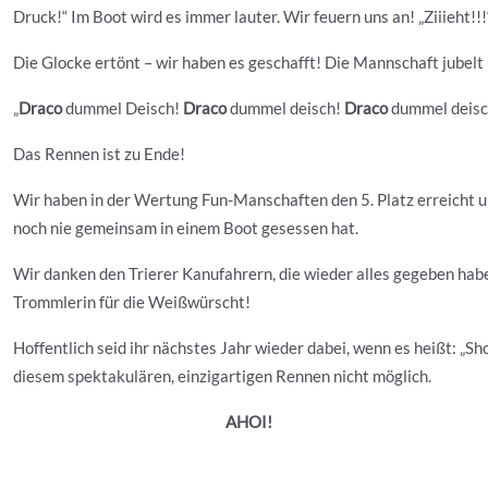
Druck!“ Im Boot wird es immer lauter. Wir feuern uns an! „Ziiieht!!
Die Glocke ertönt – wir haben es geschafft! Die Mannschaft jubelt 
„
Draco
dummel Deisch!
Draco
dummel deisch!
Draco
dummel deisch
Das Rennen ist zu Ende!
Wir haben in der Wertung Fun-Manschaften den 5. Platz erreicht
noch nie gemeinsam in einem Boot gesessen hat.
Wir danken den Trierer Kanufahrern, die wieder alles gegeben hab
Trommlerin für die Weißwürscht!
Hoffentlich seid ihr nächstes Jahr wieder dabei, wenn es heißt: „S
diesem spektakulären, einzigartigen Rennen nicht möglich.
AHOI!