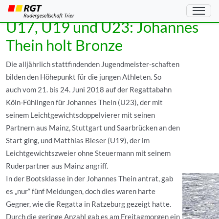
Deutsche Meisterschaften
U17, U19 und U23: Johannes
Thein holt Bronze
Die alljährlich stattfindenden Jugendmeister-schaften
bilden den Höhepunkt für die jungen Athleten. So
auch vom 21. bis 24. Juni 2018 auf der Regattabahn
Köln-Fühlingen für Johannes Thein (U23), der mit
seinem Leichtgewichtsdoppelvierer mit seinen
Partnern aus Mainz, Stuttgart und Saarbrücken an den
Start ging, und Matthias Bleser (U19), der im
Leichtgewichtszweier ohne Steuermann mit seinem
Ruderpartner aus Mainz angriff.
In der Bootsklasse in der Johannes Thein antrat, gab
es „nur“ fünf Meldungen, doch dies waren harte
Gegner, wie die Regatta in Ratzeburg gezeigt hatte.
Durch die geringe Anzahl gab es am Freitagmorgen ein