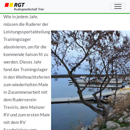
Trainingslager Le Grau du Roi
Wie in jedem Jahr,
müssen die Ruderer der
Leistungssportabteilung
Trainingslager
absolvieren, um für die
kommende Saison fit zu
werden. Dieses Jahr
fand das Trainingslager
in den Weihnachtsferien
zum wiederholten Male
in Zusammenarbeit mit
dem Ruderverein
Treviris, dem Mainzer
RV und zum ersten Male
mit dem RV
Saarbrücken vom