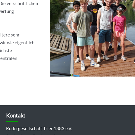
ie verschriftlichen
wertung
itere sehr
wir wie eigentlich
ächste
zentralen
Kontakt
Rudergesellschaft Trier 1883 e.V.