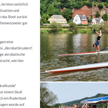
 lernten natürlich
Situation und
n das Boot zurück
 Riemenzweier gar
ngen eine
te „Akrobatikrudern“.
ige akrobatische
racht, wie hier
kullkunde“
ur einem Skull
ich ein Ruderboot
Fragen wurde auf