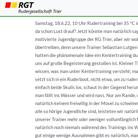
Kentertraining
Samstag, 18.6.22, 10 Uhr Rudertraining bei 35 °C 
da schon Lust drauf? Jetzt könnte man natürlich sage
motivierte Jugendgruppe der RG Trier, aber wir woll
übertreiben, denn unsere Trainer Sebastian Lutgen
hatten die phänomenale Idee ein Kentertraining du
uns auf große Begeisterung gestoßen ist. Kleiner Tip
wissen, was man unter Kentertraining versteht; ma
setzt sich in ein Ruderboot, nicht etwa, um zu ruder
einfach beide Skulls los, schaut in der Gegend her
man fällt ins Wasser und wird nass. Nur am Rande,
natürlich keinem freiwillig in der Mosel zu schwimm
alle so hörige Jugendliche sind, leisteten wir natü
unserer Trainer mehr oder weniger vollumfänglich f
natürlich noch niemals während des Trainings ins W
gut einige wenige Ausnahmen gibt es natürlich, ma