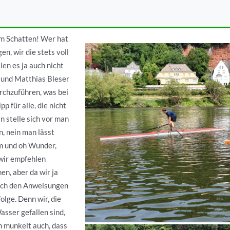
im Schatten! Wer hat
n, wir die stets voll
en es ja auch nicht
 und Matthias Bleser
rchzuführen, was bei
p für alle, die nicht
n stelle sich vor man
n, nein man lässt
um und oh Wunder,
 wir empfehlen
en, aber da wir ja
rlich den Anweisungen
olge. Denn wir, die
asser gefallen sind,
n munkelt auch, dass