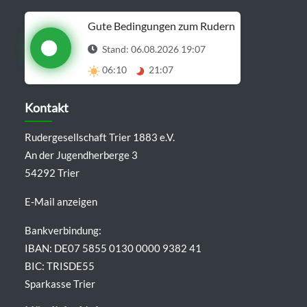
Gute Bedingungen zum Rudern
Stand: 06.08.2026 19:07
06:10
21:07
Details anzeigen
Kontakt
Rudergesellschaft Trier 1883 e.V.
An der Jugendherberge 3
54292 Trier
E-Mail anzeigen
Bankverbindung:
IBAN: DE07 5855 0130 0000 9382 41
BIC: TRISDE55
Sparkasse Trier