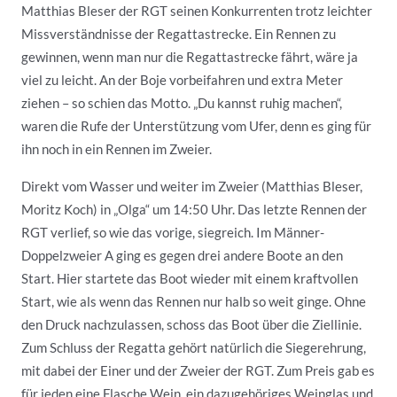
Matthias Bleser der RGT seinen Konkurrenten trotz leichter
Missverständnisse der Regattastrecke. Ein Rennen zu
gewinnen, wenn man nur die Regattastrecke fährt, wäre ja
viel zu leicht. An der Boje vorbeifahren und extra Meter
ziehen – so schien das Motto. „Du kannst ruhig machen“,
waren die Rufe der Unterstützung vom Ufer, denn es ging für
ihn noch in ein Rennen im Zweier.
Direkt vom Wasser und weiter im Zweier (Matthias Bleser,
Moritz Koch) in „Olga“ um 14:50 Uhr. Das letzte Rennen der
RGT verlief, so wie das vorige, siegreich. Im Männer-
Doppelzweier A ging es gegen drei andere Boote an den
Start. Hier startete das Boot wieder mit einem kraftvollen
Start, wie als wenn das Rennen nur halb so weit ginge. Ohne
den Druck nachzulassen, schoss das Boot über die Ziellinie.
Zum Schluss der Regatta gehört natürlich die Siegerehrung,
mit dabei der Einer und der Zweier der RGT. Zum Preis gab es
für jeden eine Flasche Wein, ein dazugehöriges Weinglas und