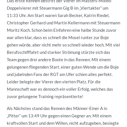
Das erste Rennen bestritt der Vierer im Masters-Mixed-
Doppelvierer mit Steuermann Gig B im „Viertakter“ um
11:33 Uhr. Am Start waren Sarah Becker, Katrin Riedel,
Christopher Gerhard und Martin Kellermann mit Steuermann
Moritz Koch. Schon beim Einfahren eine halbe Stunde zuvor
war allen klar, dass es schnell die Mosel runter zur Boje
gehen würde, aber nicht mehr so schnell wieder hoch. Mit viel
Berufsschifffahrt und starker Strömung stürzte sich das
Team gegen drei andere Boote in das Rennen. Mit einem
gelungenen fliegenden Start, einer guten Wende um die Boje
und jubelnden Fans der RGT am Ufer schien alles perfekt.
Leider belegte der Vierer den vierten Platz. Für die
Mannschaft war es dennoch ein voller Erfolg, welches das
zuvor gelungene Training repräsentierte!
Als Nächstes stand das Rennen des Männer-Einer A in
„Pitter“ um 13:49 Uhr gegen einen Gegner an. Mit einem
kraftvollen Start und dem Willen, nicht aufzugeben, besiegte