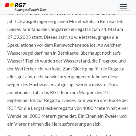
Seit vielen Jahren ist die RGT ein stolzer Teilnehmer des
jährlich ausgetragenen grünen Moselpokals in Bernkastel.
Dieses Jahr fand die Langstreckenregatta zum 74. Mal am
27.09.2025 statt. Dieses Jahr, so wie letztes, gingen die
Spekulationen vor dem Rennwochenende los. Ab welchem
Wasserpegel darf man in Bernkastel überhaupt noch aufs
Wasser? Täglich wurden der Wasserstand, die Prognose und
der Wetterbericht verfolgt. Zum Glück ging für die Regatta
alles gut aus, nicht so wie im vergangenen Jahr, wo diese
wegen des Hochwassers abgesagt werden musste. Ganz
ambitioniert fuhr das RGT-Team am Morgen des 27.
September los zur Regatta. Dieses Jahr waren drei Boote der
RGT für die Langstreckenregatta von 4000 Metern mit einer
Wende bei 2000 Metern gemeldet. Ein Einer, ein Zweier und
ein Vierer nahmen die Herausforderung an sich.