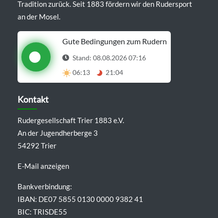
Tradition zurück. Seit 1883 fördern wir den Rudersport
an der Mosel.
Gute Bedingungen zum Rudern
Stand: 08.08.2026 07:16
06:13
21:04
Details anzeigen
Kontakt
Rudergesellschaft Trier 1883 e.V.
An der Jugendherberge 3
54292 Trier
E-Mail anzeigen
Bankverbindung:
IBAN: DE07 5855 0130 0000 9382 41
BIC: TRISDE55