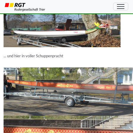
... hier noch ganz in weiß und namenlos
... und hier in voller Schuppenpracht