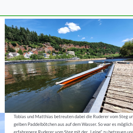
zeiten: Einertraining
Tobias und Matthias betreuten dabei die Ruderer vom Steg u
gelben Paddelbötchen aus auf dem Wasser. So war es möglich
erfahrenere Ruderer vom Steg mit der „Leine“ zu betreuen un