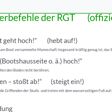
erbefehle der RGT (offizie
t geht hoch!“ (hebt auf!)
am Boot versammelte Mannschaft insgesamt kräftig genug ist, das Bo
Bootshausseite o. ä.) hoch!“
llen den Boden nicht berühren.
en – stoßt ab!“ (steigt ein!)
e Griffenden der Skulls und treten mit dem wasserseitigen Fuß auf d
dung