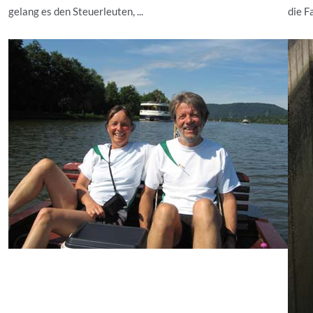
gelang es den Steuerleuten, ...
die F